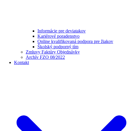
Informácie pre deviatakov
Kariérové poradenstvo
Online kvalifikovaná podpora pre žiakov
Školský podporný tím
Zmluvy Faktúry Objednávky
Archív FZO 08⁄2022
Kontakt