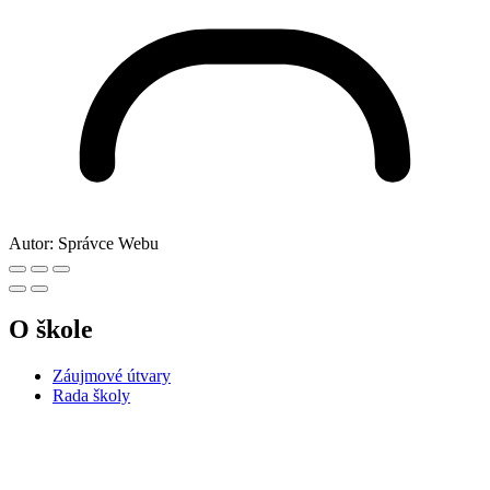
Autor:
Správce Webu
O škole
Záujmové útvary
Rada školy