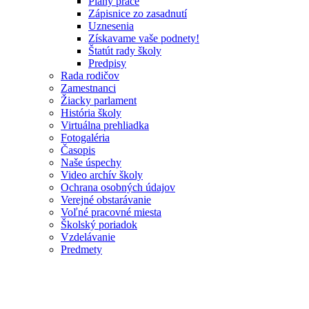
Plány práce
Zápisnice zo zasadnutí
Uznesenia
Získavame vaše podnety!
Štatút rady školy
Predpisy
Rada rodičov
Zamestnanci
Žiacky parlament
História školy
Virtuálna prehliadka
Fotogaléria
Časopis
Naše úspechy
Video archív školy
Ochrana osobných údajov
Verejné obstarávanie
Voľné pracovné miesta
Školský poriadok
Vzdelávanie
Predmety