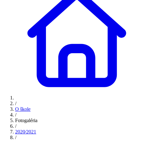
/
O škole
/
Fotogaléria
/
2020⁄2021
/