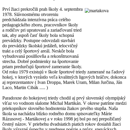
Prví žiaci prekročili prah školy 4. septembra
1978. Slávnostnému otvoreniu
predchádzala intenzívna práca celého
pedagogického zboru, pracovníkov školy
a rodičov pri upratovaní a zariaďovaní tried
tak, aby aspoň časť školy bola schopná
prevádzky. Postupne odovzdali stavbári
do prevádzky školskú jedáleň, telocvičný
trakt a celý športový areál. Neskôr bola
vybudovaná posilňovňa a rekonštruovaná
strecha. Dobré podmienky na športovanie
priam predurčujú športové zameranie školy.
Od roku 1979 existujú v škole športové triedy zamerané na ľadový
hokej, v ktorých vyrástlo veľa kvalitných ligových hráčov, dokonca
aj reprezentantov ( Ivan Droppa, Marek Uram, Milan Jurčina, Ján
Laco, Martin Cibák ..... )
Paradoxne do hokejovej triedy chodil aj prvý slovenský olympijský
víťaz vo vodnom slalome Michal Martikán. V okrese patríme medzi
priekopníkov slovného hodnotenia žiakov prvého stupňa. Naša
škola sa nachádza blízko rodného domu spisovateľky Márie
Rázusovej - Martákovej a v roku 1998 jej bol po nej prepožičaný
čestný názov. V priebehu dvadsiatich piatich rokov dosiahli žiaci
školy výrazné úspechy v prednese poézie a prózy, speváckych