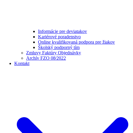
Informácie pre deviatakov
Kariérové poradenstvo
Online kvalifikovaná podpora pre žiakov
Školský podporný tím
Zmluvy Faktúry Objednávky
Archív FZO 08⁄2022
Kontakt