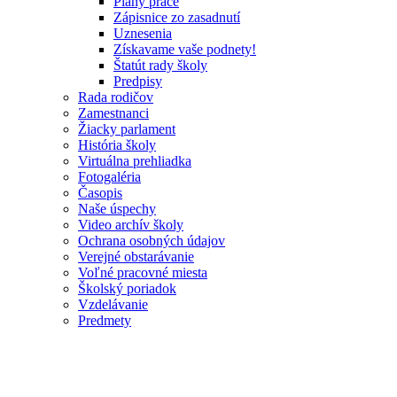
Plány práce
Zápisnice zo zasadnutí
Uznesenia
Získavame vaše podnety!
Štatút rady školy
Predpisy
Rada rodičov
Zamestnanci
Žiacky parlament
História školy
Virtuálna prehliadka
Fotogaléria
Časopis
Naše úspechy
Video archív školy
Ochrana osobných údajov
Verejné obstarávanie
Voľné pracovné miesta
Školský poriadok
Vzdelávanie
Predmety