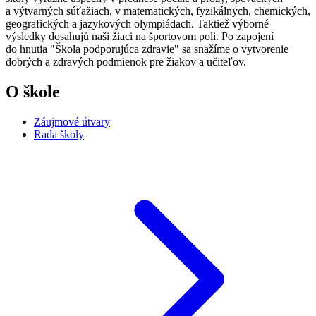
a výtvarných súťažiach, v matematických, fyzikálnych, chemických,
geografických a jazykových olympiádach. Taktiež výborné
výsledky dosahujú naši žiaci na športovom poli. Po zapojení
do hnutia "Škola podporujúca zdravie" sa snažíme o vytvorenie
dobrých a zdravých podmienok pre žiakov a učiteľov.
O škole
Záujmové útvary
Rada školy