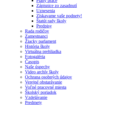
Plány práce
Zápisnice zo zasadnutí
Uznesenia
Získavame vaše podnety!
Štatút rady školy
Predpisy
Rada rodičov
Zamestnanci
Žiacky parlament
História školy
Virtuálna prehliadka
Fotogaléria
Časopis
Naše úspechy
Video archív školy
Ochrana osobných údajov
Verejné obstarávanie
Voľné pracovné miesta
Školský poriadok
Vzdelávanie
Predmety