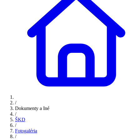
/
Dokumenty a Iné
/
ŠKD
/
Fotogaléria
/