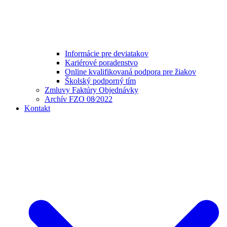
Informácie pre deviatakov
Kariérové poradenstvo
Online kvalifikovaná podpora pre žiakov
Školský podporný tím
Zmluvy Faktúry Objednávky
Archív FZO 08⁄2022
Kontakt