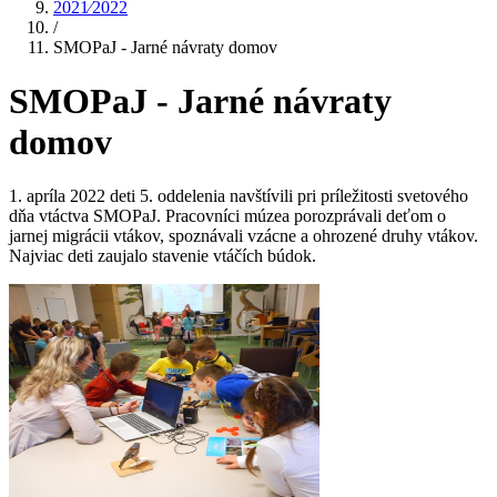
2021⁄2022
/
SMOPaJ - Jarné návraty domov
SMOPaJ - Jarné návraty
domov
1. apríla 2022 deti 5. oddelenia navštívili pri príležitosti svetového
dňa vtáctva SMOPaJ. Pracovníci múzea porozprávali deťom o
jarnej migrácii vtákov, spoznávali vzácne a ohrozené druhy vtákov.
Najviac deti zaujalo stavenie vtáčích búdok.